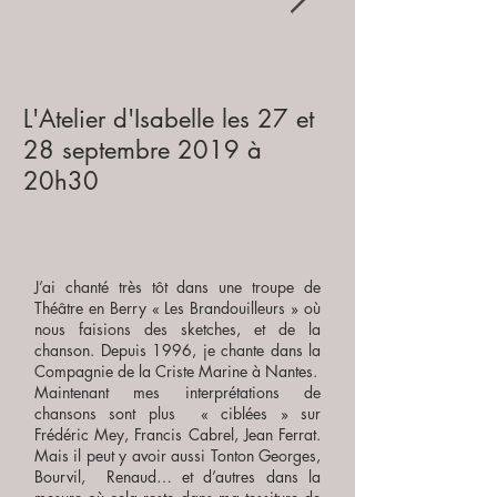
L'Atelier d'Isabelle les 27 et
Le 23 juin 20
28 septembre 2019 à
l'Antiseiche, J
20h30
jouent les chan
Guinguettes de
J’ai chanté très tôt dans une troupe de
Théâtre en Berry « Les Brandouilleurs » où
nous faisions des sketches, et de la
chanson. Depuis 1996, je chante dans la
Compagnie de la Criste Marine à Nantes.
Maintenant mes interprétations de
chansons sont plus « ciblées » sur
Frédéric Mey, Francis Cabrel, Jean Ferrat.
Mais il peut y avoir aussi Tonton Georges,
Bourvil, Renaud… et d’autres dans la