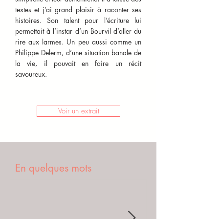
textes et j’ai grand plaisir à raconter ses
histoires. Son talent pour l’écriture lui
permettait à l’instar d’un Bourvil d’aller du
rire aux larmes. Un peu aussi comme un
Philippe Delerm, d’une situation banale de
la vie, il pouvait en faire un récit
savoureux.
Voir un extrait
En quelques mots