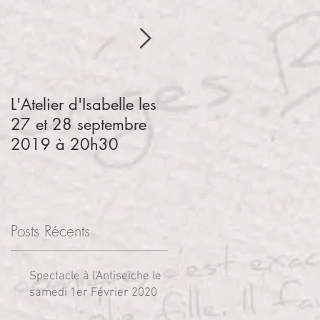
L'Atelier d'Isabelle les
Le 23 juin 2018 à
27 et 28 septembre
l'Antiseiche, Jean et
2019 à 20h30
Bernard jouent les
chansons des
Guinguettes des bords
de
Posts Récents
Spectacle à l'Antiseiche le
samedi 1er Février 2020