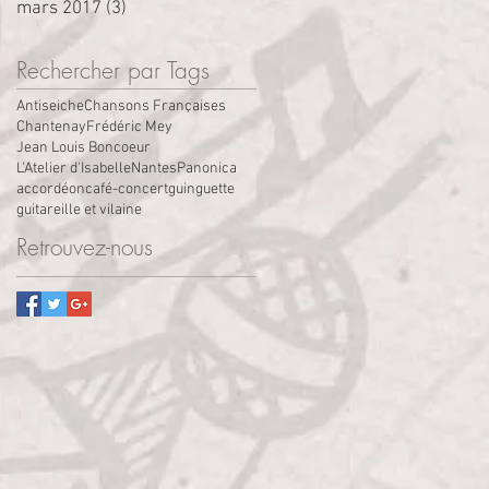
mars 2017
(3)
3 posts
Rechercher par Tags
Antiseiche
Chansons Françaises
Chantenay
Frédéric Mey
Jean Louis Boncoeur
L'Atelier d'Isabelle
Nantes
Panonica
accordéon
café-concert
guinguette
guitare
ille et vilaine
Retrouvez-nous