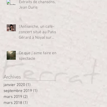
Extraits de chansons,
de
Jean Duris
l’Antiseiche, un café-
concert situé au Patis
Gérard à Noyal sur
Seiche (35)
Ce que j’aime faire en
spectacle
Archives
janvier 2020
(1)
1 post
septembre 2019
(1)
1 post
mars 2019
(2)
2 posts
mars 2018
(1)
1 post