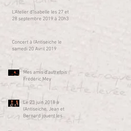
L'Atelier d'Isabelle les 27 et
28 septembre 2019 à 20h30
Concert à l'Antiseiche le
samedi 20 Avril 2019
Mes amis d'autrefois -
Frédéric Mey
Le 23 juin 2018 à
l'Antiseiche, Jean et
Bernard jouent les
chansons des
Guinguettes des bords