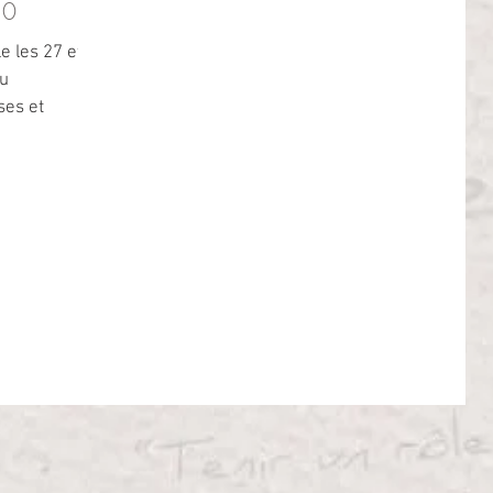
30
le les 27 et
Au
es et