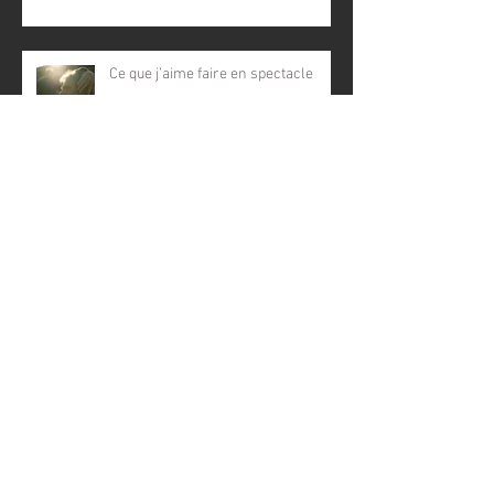
Ce que j’aime faire en spectacle
Archives
janvier 2020
(1)
1 post
septembre 2019
(1)
1 post
mars 2019
(2)
2 posts
mars 2018
(1)
1 post
mars 2017
(3)
3 posts
Rechercher par Tags
Antiseiche
Chansons Françaises
Chantenay