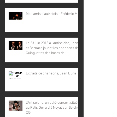
Mes amis d'autrefois - Frédéric Mey
Le 23 juin 2018 à l'Antiseiche, Jean
et Bernard jouent les chansons des
Guinguettes des bords de
Extraits de chansons, Jean Duris
l’Antiseiche, un café-concert situé
au Patis Gérard à Noyal sur Seiche
(35)